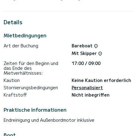
Sie werden eine außergewöhnliche Kreuzfahrt auf diesem 13
Meter langen Segelboot erleben. Sie können während der
Kreuzfahrt bis zu 8 Passagiere unterbringen und die 4
Kabinen mit vollem Komfort nutzen.
Details
Für Ihren Komfort verfügt KONSTANTINOS über 2 Toiletten
mit Dusche
Mietbedingungen
Dieses Boot ist mit einem Rollgroßsegel und einer Rollgenua
Art der Buchung
Bareboat
ausgestattet. Es verfügt über folgende Ausstattung:
Autopilot, Außenbordmotor, Bugstrahlruder, USB-Stecker,
Mit Skipper
Bluetooth-Verbindung.
Zeiten für den Beginn und
17:00 / 09:00
Wir laden Sie ein, direkt über die Plattform ein Angebot
das Ende des
anzufordern. Wir werden uns mit unseren besten Angeboten
Mietverhältnisses:
Kaution
Keine Kaution erforderlich
Stornierungsbedingungen
Personalisiert
Kraftstoff
Nicht inbegriffen
Praktische Informationen
Endreinigung und Außenbordmotor inklusive
Boot