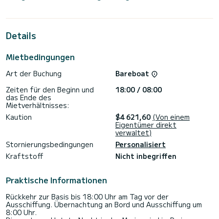
Bootskapazität von 13 Personen. Mit einer Gesamtlänge von
16 Metern wird es Ihr bester Verbündeter sein, um einen
außergewöhnlichen Urlaub auf dem Wasser in der Nähe von
Portisco zu verbringen.
Details
Diese Dufour 530 ist mit ausgestattet 4 Badezimmer mit
Dusche.
Mietbedingungen
Es verfügt über folgende Ausstattung: Autopilot,
Art der Buchung
Bareboat
Bugstrahlruder, Lautsprecher, USB, Heckdusche.
Zeiten für den Beginn und
18:00 / 08:00
Kontaktieren Sie uns für ein Angebot, Sie werden von einem
das Ende des
Mietverhältnisses:
Kaution
$4 621,60
(Von einem
Eigentümer direkt
verwaltet)
Stornierungsbedingungen
Personalisiert
Kraftstoff
Nicht inbegriffen
Praktische Informationen
Rückkehr zur Basis bis 18:00 Uhr am Tag vor der
Ausschiffung. Übernachtung an Bord und Ausschiffung um
8:00 Uhr.