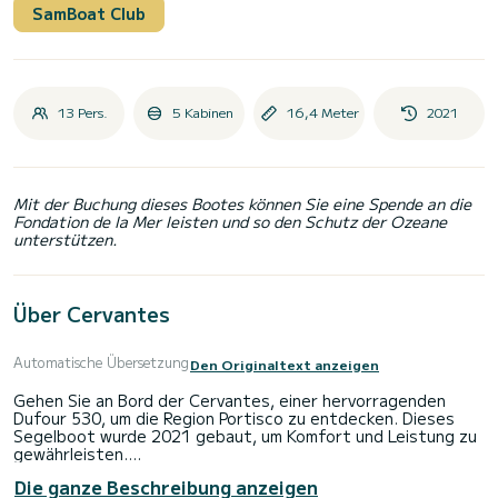
SamBoat Club
13 Pers.
5 Kabinen
16,4 Meter
2021
Mit der Buchung dieses Bootes können Sie eine Spende an die
Fondation de la Mer leisten und so den Schutz der Ozeane
unterstützen.
Über Cervantes
Automatische Übersetzung
Den Originaltext anzeigen
Gehen Sie an Bord der Cervantes, einer hervorragenden
Dufour 530, um die Region Portisco zu entdecken. Dieses
Segelboot wurde 2021 gebaut, um Komfort und Leistung zu
gewährleisten.
Die ganze Beschreibung anzeigen
Das Boot verfügt über 5 komfortable Kabinen und eine