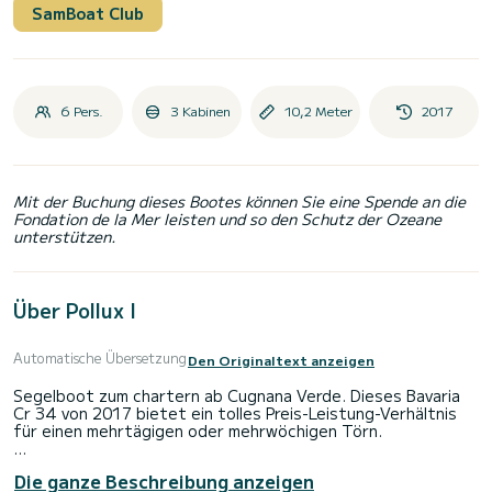
SamBoat Club
6 Pers.
3 Kabinen
10,2 Meter
2017
Mit der Buchung dieses Bootes können Sie eine Spende an die
Fondation de la Mer leisten und so den Schutz der Ozeane
unterstützen.
Über Pollux I
Automatische Übersetzung
Den Originaltext anzeigen
Segelboot zum chartern ab Cugnana Verde. Dieses Bavaria
Cr 34 von 2017 bietet ein tolles Preis-Leistung-Verhältnis
für einen mehrtägigen oder mehrwöchigen Törn.
Das Boot hat 3 Kabinen mit allem Komfort und eine
Die ganze Beschreibung anzeigen
Kapazität von 6 Personen. Mit einer Gesamtlänge von 10