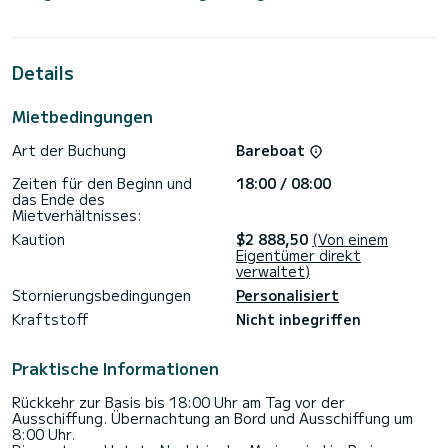
Metern wird es Ihr perfekter Begleiter sein, um einen
einzigartigen Urlaub auf dem Wasser in der Umgebung von
Cugnana Verde zu verbringen.
Details
Für Ihren Komfort verfügt Pollux I über 1 Toiletten mit
Dusche
Mietbedingungen
Dieses Boot ist mit einem Durchgelattetes Großsegel und
einem Rollgenua ausgestattet. Es ist unter anderem mit
Art der Buchung
Bareboat
folgender Ausrüstung ausgestattet: Autopilot,
Außenlautsprecher, Deckdusche.
Zeiten für den Beginn und
18:00 / 08:00
das Ende des
Buchungsanfragen und unverbindliche Preisanfragen werden
Mietverhältnisses:
direkt von SamBoat bearbeitet. Über die Plattform erhalten
Kaution
$2 888,50
(Von einem
Eigentümer direkt
verwaltet)
Stornierungsbedingungen
Personalisiert
Kraftstoff
Nicht inbegriffen
Praktische Informationen
Rückkehr zur Basis bis 18:00 Uhr am Tag vor der
Ausschiffung. Übernachtung an Bord und Ausschiffung um
8:00 Uhr.