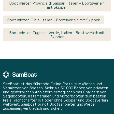
Boot mieten Provincia di Sassari, Italien – Bootsverleih
mit Skipper
Boot mieten Olbia, Italien – Bootsverleih mit Skipper
Boot mieten Cugnana Verde, Italien – Bootsverleih mit
Skipper
SamBoat ist das führende Online-Portal zum Mieten und
Vermieten von Booten. Mehr als 50 000 Boote von privaten
und gewerblichen Anbietern ermöglichen das Chartern von
Segelbooten, Katamaranen und Motorbooten zum besten
Preis. Yachtcharter mit oder ohne Skipper und Bootsverleih
weltweit. SamBoat bringt Bootsanbieter und Mieter
zusammen, vertraulich und sicher.