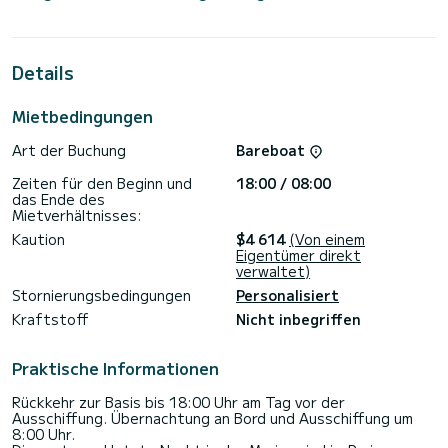
Bootskapazität von 12 Personen. Mit einer Gesamtlänge von
14 Metern wird es Ihr bester Verbündeter sein, um einen
außergewöhnlichen Urlaub auf dem Wasser in der Nähe von
Portisco
Details
zu verbringen. Für Ihren Komfort steht Blue Alma
(Klimaanlage, WM, Generator, Wechselrichter 12/220 V)
Mietbedingungen
verfügt über 4 mit Dusche
Art der Buchung
Bareboat
Es verfügt über die folgende Ausstattung: Autopilot,
Lautsprecher, USB, Heckdusche, Entsalzungsanlage,
Zeiten für den Beginn und
18:00 / 08:00
Klimaanlage, Elektrische Winsch.< br >
das Ende des
Buchungsanfragen und Angebote werden direkt von
Mietverhältnisses:
SamBoat verwaltet. Über die Plattform erhalten Sie die
Kaution
$4 614
(Von einem
Eigentümer direkt
verwaltet)
Stornierungsbedingungen
Personalisiert
Kraftstoff
Nicht inbegriffen
Praktische Informationen
Rückkehr zur Basis bis 18:00 Uhr am Tag vor der
Ausschiffung. Übernachtung an Bord und Ausschiffung um
8:00 Uhr.