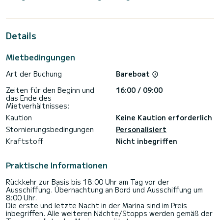
Bootskapazität von 8 Personen. Mit einer Gesamtlänge von
24 Metern wird es Ihr bester Verbündeter für einen
außergewöhnlichen Urlaub auf dem Wasser in der Umgebung
von Marina Cala dei Sardi sein
Details
Diese Lagoon Seventy 8 ist mit 4 Badezimmern mit Dusche
ausgestattet.
Mietbedingungen
< br>Buchungsanfragen und Angebote werden direkt von
SamBoat verwaltet. Über die Plattform erhalten Sie die
Art der Buchung
Bareboat
Zeiten für den Beginn und
16:00 / 09:00
das Ende des
Mietverhältnisses:
Kaution
Keine Kaution erforderlich
Stornierungsbedingungen
Personalisiert
Kraftstoff
Nicht inbegriffen
Praktische Informationen
Rückkehr zur Basis bis 18:00 Uhr am Tag vor der
Ausschiffung. Übernachtung an Bord und Ausschiffung um
8:00 Uhr.
Die erste und letzte Nacht in der Marina sind im Preis
inbegriffen. Alle weiteren Nächte/Stopps werden gemäß der