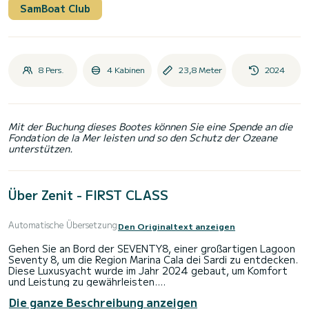
SamBoat Club
8 Pers.
4 Kabinen
23,8 Meter
2024
Mit der Buchung dieses Bootes können Sie eine Spende an die
Fondation de la Mer leisten und so den Schutz der Ozeane
unterstützen.
Über Zenit - FIRST CLASS
Automatische Übersetzung
Den Originaltext anzeigen
Gehen Sie an Bord der SEVENTY8, einer großartigen Lagoon
Seventy 8, um die Region Marina Cala dei Sardi zu entdecken.
Diese Luxusyacht wurde im Jahr 2024 gebaut, um Komfort
und Leistung zu gewährleisten.
Die ganze Beschreibung anzeigen
Das Boot verfügt über 4 komfortable Kabinen und eine