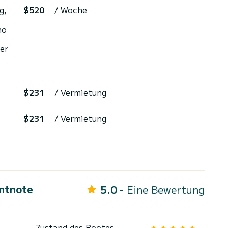
g,
$520
/ Woche
no
er
$231
/ Vermietung
$231
/ Vermietung
mtnote
5.0
- Eine Bewertung
Zustand des Bootes