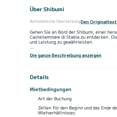
Über Shibumi
Den Originaltext
Automatische Übersetzung
Gehen Sie an Bord der Shibumi, einer her
Castellammare di Stabia zu entdecken. D
und Leistung zu gewährleisten.
Das Boot verfügt über 3 komfortable Kab
Die ganze Beschreibung anzeigen
einer Gesamtlänge von 12 Metern wird es 
außergewöhnlichen Urlaub auf dem Wasser
verbringen
Details
Für Ihren Komfort verfügt Shibumi über 3
Dieses Boot ist mit einem Rollgroßsegel u
Mietbedingungen
folgende Ausstattung: Autopilot, Lautspr
Art der Buchung
Zeiten für den Beginn und das Ende de
Mietverhältnisses: