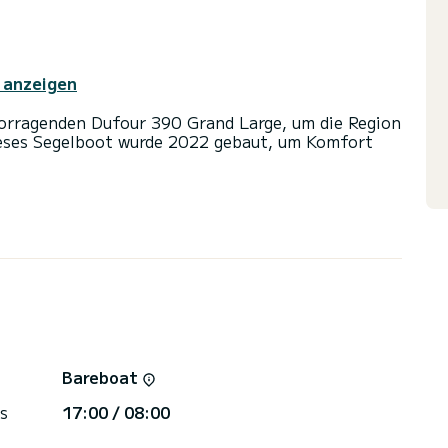
 anzeigen
vorragenden Dufour 390 Grand Large, um die Region
ieses Segelboot wurde 2022 gebaut, um Komfort
inen und eine Bootskapazität von 7 Personen. Mit
Ihr bester Verbündeter sein, um einen
 in der Umgebung von Castellammare di Stabia zu
 mit Dusche
nd einer Rollgenua ausgestattet. Es verfügt über
echer.
Bareboat
s
17:00 / 08:00