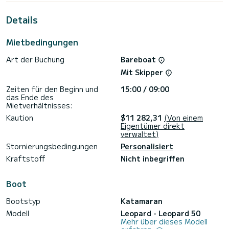
außergewöhnlichen Urlaub auf dem Wasser in der Umgebung
von Cannigione zu verbringen.>
Details
Dieser Leopard 50 ist mit 5 Toiletten mit Dusche
ausgestattet.
Mietbedingungen
Für Informationsanfragen oder Reservierungen klicken Sie
Art der Buchung
Bareboat
auf die Schaltfläche „Angebot anfordern“. Ein SamBoat-
Mit Skipper
Zeiten für den Beginn und
15:00 / 09:00
das Ende des
Mietverhältnisses:
Kaution
$11 282,31
(Von einem
Eigentümer direkt
verwaltet)
Stornierungsbedingungen
Personalisiert
Kraftstoff
Nicht inbegriffen
Boot
Bootstyp
Katamaran
Modell
Leopard - Leopard 50
Mehr über dieses Modell