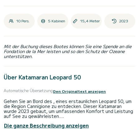
10 Pers.
5 Kabinen
15,4 Meter
2023
Mit der Buchung dieses Bootes können Sie eine Spende an die
Fondation de la Mer leisten und so den Schutz der Ozeane
unterstützen.
Über Katamaran Leopard 50
Automatische Übersetzung
Den Originaltext anzeigen
Gehen Sie an Bord des , eines erstaunlichen Leopard 50, um
die Region Cannigione zu entdecken. Dieser Katamaran
wurde 2023 gebaut, um umfassenden Komfort und Leistung
auf See zu gewährleisten.
Die ganze Beschreibung anzeigen
Das Boot verfügt über 5 voll ausgestattete Kabinen und
bietet Platz für 13 Personen. Mit einer Gesamtlänge von 15
Metern wird es Ihr bester Verbündeter sein, um einen