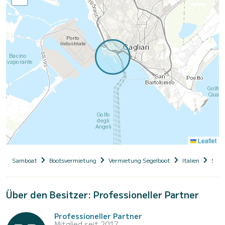
Leaflet
Samboat
Bootsvermietung
Vermietung Segelboot
Italien
Sard
Über den Besitzer: Professioneller Partner
Professioneller Partner
Mitglied seit 2017