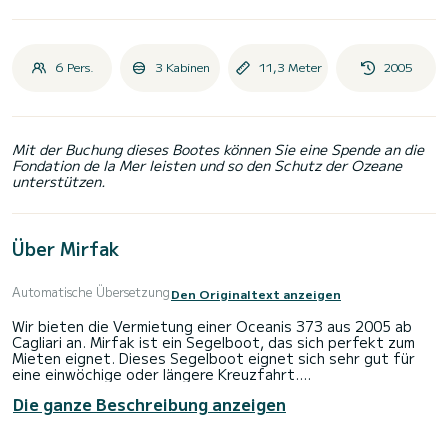
6 Pers.
3 Kabinen
11,3 Meter
2005
Mit der Buchung dieses Bootes können Sie eine Spende an die
Fondation de la Mer leisten und so den Schutz der Ozeane
unterstützen.
Über Mirfak
Automatische Übersetzung
Den Originaltext anzeigen
Wir bieten die Vermietung einer Oceanis 373 aus 2005 ab
Cagliari an. Mirfak ist ein Segelboot, das sich perfekt zum
Mieten eignet. Dieses Segelboot eignet sich sehr gut für
eine einwöchige oder längere Kreuzfahrt.
Die ganze Beschreibung anzeigen
Auf diesem 11 Meter langen Segelboot werden Sie eine
außergewöhnliche Kreuzfahrt erleben. Sie können bis zu 6
Personen unterbringen und die 3 Kabinen mit allem Komfort