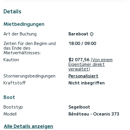
nutzen.
Details
Diese Oceanis 373 ist mit 1 Badezimmer mit Dusche
Mietbedingungen
Dieses Boot ist mit einem durchgelatteten Großsegel und
einer Rollgenua ausgestattet. Es verfügt über folgende
Art der Buchung
Bareboat
Ausstattung: Autopilot, Heckdusche.
Zeiten für den Beginn und
18:00 / 09:00
Kontaktieren Sie uns für ein Angebot, Sie werden von einem
das Ende des
Mietverhältnisses:
Kaution
$2 077,56
(Von einem
Eigentümer direkt
verwaltet)
Stornierungsbedingungen
Personalisiert
Kraftstoff
Nicht inbegriffen
Boot
Bootstyp
Segelboot
Modell
Bénéteau - Oceanis 373
Alle Details anzeigen