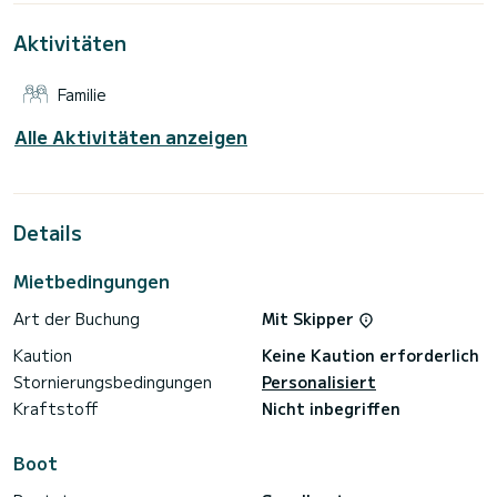
von Bodrum zu verbringen.
Aktivitäten
Dieses Gulet ist mit 4 Toiletten mit Dusche ausgestattet.
Für Informationsanfragen oder Reservierungen klicken Sie
Familie
auf die Schaltfläche „Angebot anfordern“. Ein SamBoat-
Alle Aktivitäten anzeigen
Details
Mietbedingungen
Art der Buchung
Mit Skipper
Kaution
Keine Kaution erforderlich
Stornierungsbedingungen
Personalisiert
Kraftstoff
Nicht inbegriffen
Boot