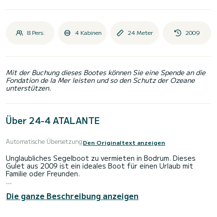
8 Pers.
4 Kabinen
24 Meter
2009
Mit der Buchung dieses Bootes können Sie eine Spende an die
Fondation de la Mer leisten und so den Schutz der Ozeane
unterstützen.
Über 24-4 ATALANTE
Automatische Übersetzung
Den Originaltext anzeigen
Unglaubliches Segelboot zu vermieten in Bodrum. Dieses
Gulet aus 2009 ist ein ideales Boot für einen Urlaub mit
Familie oder Freunden.
Das Boot verfügt über 4 voll ausgestattete Kabinen und
Die ganze Beschreibung anzeigen
bietet Platz für 8 Personen. Mit einer Gesamtlänge von 24
Metern ist es Ihr bester Verbündeter, um einen
außergewöhnlichen Urlaub auf dem Wasser in der Umgebung