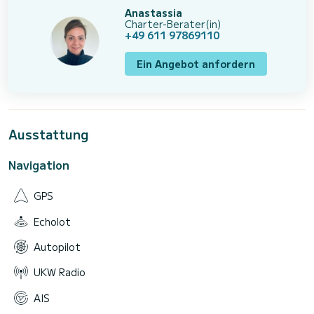
Anastassia
Charter-Berater(in)
+49 611 97869110
Ein Angebot anfordern
Ausstattung
Navigation
GPS
Echolot
Autopilot
UKW Radio
AIS