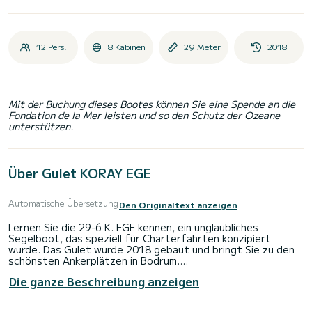
12 Pers.
8 Kabinen
29 Meter
2018
Mit der Buchung dieses Bootes können Sie eine Spende an die
Fondation de la Mer leisten und so den Schutz der Ozeane
unterstützen.
Über Gulet KORAY EGE
Automatische Übersetzung
Den Originaltext anzeigen
Lernen Sie die 29-6 K. EGE kennen, ein unglaubliches
Segelboot, das speziell für Charterfahrten konzipiert
wurde. Das Gulet wurde 2018 gebaut und bringt Sie zu den
schönsten Ankerplätzen in Bodrum.
Die ganze Beschreibung anzeigen
Das Boot verfügt über 8 voll ausgestattete Kabinen und
bietet Platz für 14 Personen. Mit einer Gesamtlänge von 29
Metern wird es Ihr bester Verbündeter sein, um einen