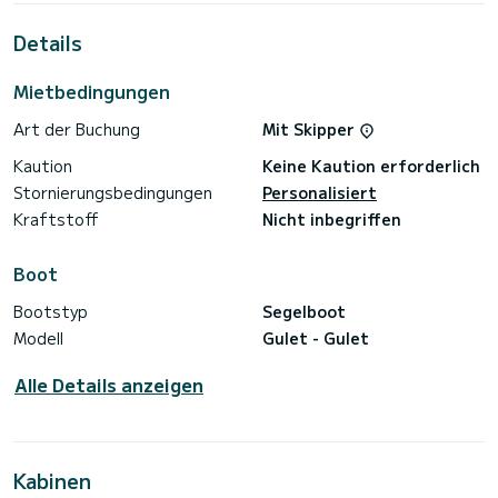
außergewöhnlichen Urlaub auf dem Wasser in der Umgebung
von Bodrum zu verbringen.>
Details
Dieses Gulet ist mit 6 Toiletten mit Dusche ausgestattet.
Mietbedingungen
Es verfügt über die folgende Ausstattung: Autopilot,
Wassermacher, Klimaanlage, Geschirrspüler.
Art der Buchung
Mit Skipper
Buchungsanfragen und Angebote werden direkt von
Kaution
Keine Kaution erforderlich
SamBoat bearbeitet. Über die Plattform erhalten Sie die
Stornierungsbedingungen
Personalisiert
Kraftstoff
Nicht inbegriffen
Boot
Bootstyp
Segelboot
Modell
Gulet - Gulet
Alle Details anzeigen
Kabinen