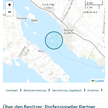
2 km
+
1 mi
−
Leaflet
Samboat
Bootsvermietung
Vermietung Segelboot
Kroatien
Da
Über den Besitzer: Professioneller Partner