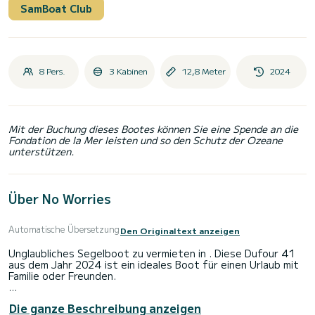
SamBoat Club
8 Pers.
3 Kabinen
12,8 Meter
2024
Mit der Buchung dieses Bootes können Sie eine Spende an die
Fondation de la Mer leisten und so den Schutz der Ozeane
unterstützen.
Über No Worries
Automatische Übersetzung
Den Originaltext anzeigen
Unglaubliches Segelboot zu vermieten in . Diese Dufour 41
aus dem Jahr 2024 ist ein ideales Boot für einen Urlaub mit
Familie oder Freunden.
Auf diesem 13 Meter langen Segelboot werden Sie eine
Die ganze Beschreibung anzeigen
außergewöhnliche Kreuzfahrt erleben. Sie können während