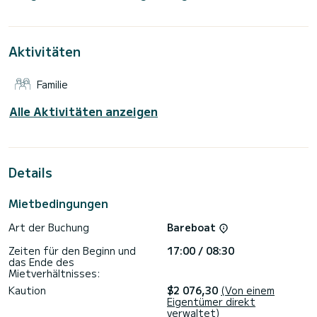
der Kreuzfahrt bis zu 8 Passagiere unterbringen und die 3
Kabinen mit absolutem Komfort nutzen.
Für Ihren Komfort verfügt die D 41 - 1/3 über 2 Toiletten
Aktivitäten
mit Dusche
Dieses Boot ist mit einem Rollgroßsegel und einer Rollgenua
Familie
ausgestattet.
Buchungsanfragen und Angebote werden direkt von
Alle Aktivitäten anzeigen
SamBoat bearbeitet. Über die Plattform erhalten Sie die
Details
Mietbedingungen
Art der Buchung
Bareboat
Zeiten für den Beginn und
17:00 / 08:30
das Ende des
Mietverhältnisses:
Kaution
$2 076,30
(Von einem
Eigentümer direkt
verwaltet)