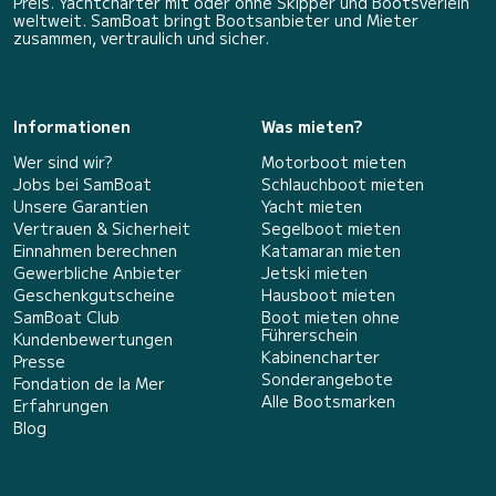
Preis. Yachtcharter mit oder ohne Skipper und Bootsverleih
weltweit. SamBoat bringt Bootsanbieter und Mieter
zusammen, vertraulich und sicher.
Informationen
Was mieten?
Wer sind wir?
Motorboot mieten
Jobs bei SamBoat
Schlauchboot mieten
Unsere Garantien
Yacht mieten
Vertrauen & Sicherheit
Segelboot mieten
Einnahmen berechnen
Katamaran mieten
Gewerbliche Anbieter
Jetski mieten
Geschenkgutscheine
Hausboot mieten
SamBoat Club
Boot mieten ohne
Führerschein
Kundenbewertungen
Kabinencharter
Presse
Sonderangebote
Fondation de la Mer
Alle Bootsmarken
Erfahrungen
Blog