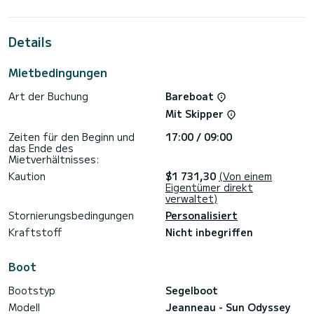
bietet Platz für 8 Passagiere. Mit einer Gesamtlänge von 10
Metern und 21 PS wird es Ihr bester Freund sein, wenn Sie
außergewöhnliche Ferien auf den Gewässern von
Details
Für Ihren Komfort verfügt NN über 1 Toilette mit Dusche
Mietbedingungen
Dieses Boot ist mit einem Rollgroßsegel und einer Rollgenua
ausgestattet. Es verfügt über folgende Ausstattung:
Art der Buchung
Bareboat
Autopilot, Bugstrahlruder, Lautsprecher, Deckdusche,
Badeplattform.
Mit Skipper
Buchungsanfragen und Angebote werden direkt von
Zeiten für den Beginn und
17:00 / 09:00
SamBoat bearbeitet. Über die Plattform erhalten Sie die
das Ende des
Mietverhältnisses:
Kaution
$1 731,30
(Von einem
Eigentümer direkt
verwaltet)
Stornierungsbedingungen
Personalisiert
Kraftstoff
Nicht inbegriffen
Boot
Bootstyp
Segelboot
Modell
Jeanneau - Sun Odyssey