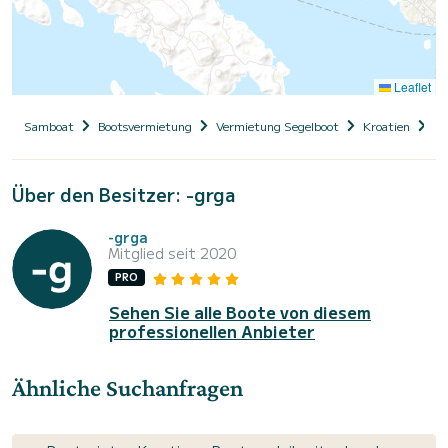
Leaflet
Samboat
Bootsvermietung
Vermietung Segelboot
Kroatien
Da
Über den Besitzer: -grga
-grga
Mitglied seit 2020
PRO
Sehen Sie alle Boote von diesem
professionellen Anbieter
Ähnliche Suchanfragen