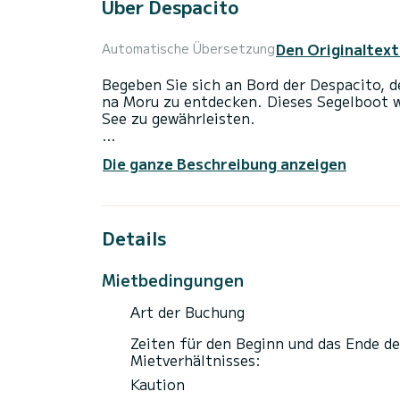
Über Despacito
Den Originaltext
Automatische Übersetzung
Begeben Sie sich an Bord der Despacito, d
na Moru zu entdecken. Dieses Segelboot 
See zu gewährleisten.
Das Boot verfügt über 3 komfortable Kab
Die ganze Beschreibung anzeigen
einer Gesamtlänge von 12 Metern und einer
Verbündeter für einen außergewöhnlichen
Biograd na Moru
Details
Für Sie Komfort, Despacito verfügt über 
Dieses Boot ist mit einem Rollgroßsegel u
Mietbedingungen
insbesondere über folgende Ausstattung: A
USB-Anschluss , Deckdusche, Badeplattfo
Art der Buchung
N' zögern Sie nicht, uns zu kontaktieren
Zeiten für den Beginn und das Ende de
Mietverhältnisses:
Kaution