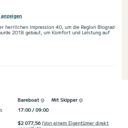
 anzeigen
er herrlichen Impression 40, um die Region Biograd
wurde 2018 gebaut, um Komfort und Leistung auf
inen und eine Bootskapazität von 8 Personen. Mit
 Leistung von 40 PS ist es Ihr bester
 Urlaub auf dem Wasser in der Umgebung von
2 Toiletten mit Dusche
nd einer Rollgenua ausgestattet. Es verfügt
utopilot, Bugstrahlruder, TV, Außenlautsprecher,
rm, Bluetooth-Verbindung.
Bareboat
Mit Skipper
 jede Anfrage Angebot: Sie werden von einem
s
17:00 / 09:00
$2 077,56
(Von einem Eigentümer direkt