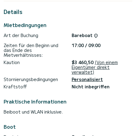
Kabinen mit allem Komfort nutzen.
Details
Für Ihren Komfort verfügt Naltoya über 2 Toiletten mit
Dusche.
Mietbedingungen
Es ist mit folgender Ausstattung ausgestattet: Elektrische
Winde, Plancha, Autopilot, Lautsprecher, Deckdusche, USB-
Art der Buchung
Bareboat
Stecker, Badeplattform, Bluetooth-Verbindung.
Zeiten für den Beginn und
17:00 / 09:00
Für Informationsanfragen oder Reservierungen klicken Sie
das Ende des
auf die Schaltfläche „Angebot anfordern“. Ein SamBoat-
Mietverhältnisses:
Kaution
$3 460,50
(Von einem
Eigentümer direkt
verwaltet)
Stornierungsbedingungen
Personalisiert
Kraftstoff
Nicht inbegriffen
Praktische Informationen
Beiboot und WLAN inklusive.
Boot