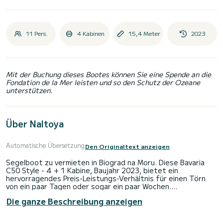
11 Pers.
4 Kabinen
15,4 Meter
2023
Mit der Buchung dieses Bootes können Sie eine Spende an die
Fondation de la Mer leisten und so den Schutz der Ozeane
unterstützen.
Über Naltoya
Automatische Übersetzung
Den Originaltext anzeigen
Segelboot zu vermieten in Biograd na Moru. Diese Bavaria
C50 Style - 4 + 1 Kabine, Baujahr 2023, bietet ein
hervorragendes Preis-Leistungs-Verhältnis für einen Törn
von ein paar Tagen oder sogar ein paar Wochen.
Die ganze Beschreibung anzeigen
Auf diesem 16 Meter langen Segelboot werden Sie einen
außergewöhnlichen Törn erleben. Sie können während der
Kreuzfahrt bis zu 9 Passagiere unterbringen und die 4