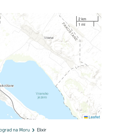
2 km
1 mi
Leaflet
iograd na Moru
Elixir