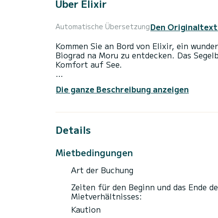
Über Elixir
Den Originaltext
Automatische Übersetzung
Kommen Sie an Bord von Elixir, ein wunde
Biograd na Moru zu entdecken. Das Segel
Komfort auf See.
Das Boot verfügt über 4 komfortable Kabi
Die ganze Beschreibung anzeigen
Länge und einer Motorleistung von 55 PS bi
einen unvergesslichen Bootsurlaub in der
Für Ihren Komfort verfügt Elixir über 2 T
Details
Dieses Boot ist mit einem Rollgroßsegel u
anderem mit folgender Ausrüstung ausgest
Mietbedingungen
Außenlautsprecher, USB-Steckdose, Deckd
Art der Buchung
Haben Sie Fragen bezüglich des Bootes od
einfach eine Nachricht auf SamBoat, unse
Zeiten für den Beginn und das Ende de
bieten Ihnen die besten Preise an.
Mietverhältnisses:
Kaution