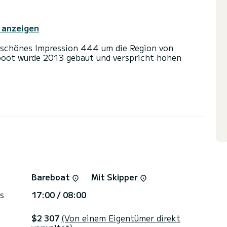
 anzeigen
rschönes Impression 444 um die Region von
boot wurde 2013 gebaut und verspricht hohen
nen für bis zu 10 Personen. Mit seinen 14 Metern
etet sich das Schiff als idealer Begleiter für
 Umgebung von Biograd na Moru.
oiletten mit Dusche
nd einem Rollgenua ausgestattet. Es ist unter
attet: Autopilot, Bugstrahlruder, TV,
usche.
Bareboat
Mit Skipper
er den Charterbedingungen? Schicken Sie uns
re Mitarbeiter beantworten alle Ihre Fragen und
s
17:00 / 08:00
$2 307
(Von einem Eigentümer direkt