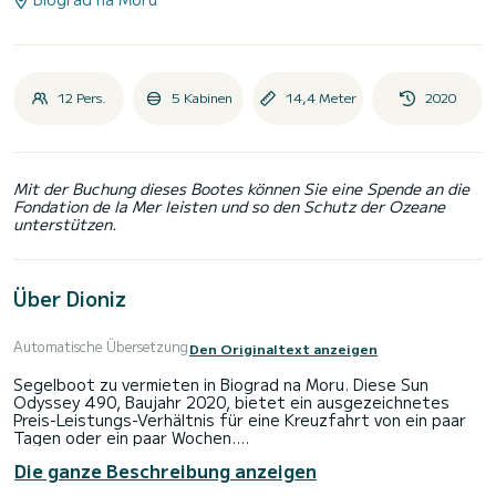
12 Pers.
5 Kabinen
14,4 Meter
2020
Mit der Buchung dieses Bootes können Sie eine Spende an die
Fondation de la Mer leisten und so den Schutz der Ozeane
unterstützen.
Über Dioniz
Automatische Übersetzung
Den Originaltext anzeigen
Segelboot zu vermieten in Biograd na Moru. Diese Sun
Odyssey 490, Baujahr 2020, bietet ein ausgezeichnetes
Preis-Leistungs-Verhältnis für eine Kreuzfahrt von ein paar
Tagen oder ein paar Wochen.
Die ganze Beschreibung anzeigen
Sie werden einen verbringen Eine Ausnahmekreuzfahrt auf
diesem 14-Meter-Segelboot. Sie können beim Segeln bis zu