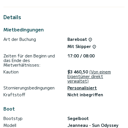
12 Personen unterbringen und die 5 komfortablen Kabinen
genießen.
Details
Diese Sun Odyssey 490 verfügt über 3 Toiletten mit
Dusche.
Mietbedingungen
Dieses Boot ist ausgestattet mit ein Rollgroßsegel und eine
Rollgenua. Es verfügt über folgende Ausstattung:
Art der Buchung
Bareboat
Wassermacher, USB-Steckdose, Autopilot, TV, Duschbrücke,
Außenlautsprecher, WLAN und Internet, Bluetooth-
Mit Skipper
Verbindung.
Zeiten für den Beginn und
17:00 / 08:00
Für Anfragen, Informationen oder Reservierungen klicken Sie
das Ende des
auf "erhalten ein Angebot", ein SamBoat-Experte wird Ihnen
Mietverhältnisses:
Kaution
$3 460,50
(Von einem
Eigentümer direkt
verwaltet)
Stornierungsbedingungen
Personalisiert
Kraftstoff
Nicht inbegriffen
Boot
Bootstyp
Segelboot
Modell
Jeanneau - Sun Odyssey