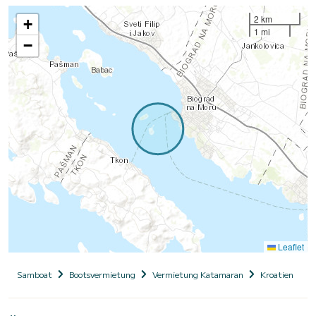
2 km
+
1 mi
−
Leaflet
Samboat
Bootsvermietung
Vermietung Katamaran
Kroatien
D