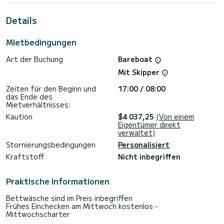
Für Ihren Komfort verfügt Maya über 5 Toiletten mit Dusche
Details
Dieses Boot ist mit einem Durchgelattetes Großsegel und
einem Rollgenua ausgestattet. Es ist unter anderem mit
Mietbedingungen
folgender Ausrüstung ausgestattet: Autopilot, TV,
Außenlautsprecher, USB-Steckdose, Deckdusche, Grillplatte,
Art der Buchung
Bareboat
Elektrowinch, Badeplattform.
Mit Skipper
Um Informationen anzufragen oder eine Buchung, klicken Sie
bitte auf den Button "Angebot anfordern". Ein Mitarbeiter
Zeiten für den Beginn und
17:00 / 08:00
von SamBoat schickt Ihnen ein persönliches Angebot zu
das Ende des
bestmöglichen Konditionen.
Mietverhältnisses:
Kaution
$4 037,25
(Von einem
Eigentümer direkt
verwaltet)
Stornierungsbedingungen
Personalisiert
Kraftstoff
Nicht inbegriffen
Praktische Informationen
Bettwäsche sind im Preis inbegriffen
Frühes Einchecken am Mittwoch kostenlos -
Mittwochscharter