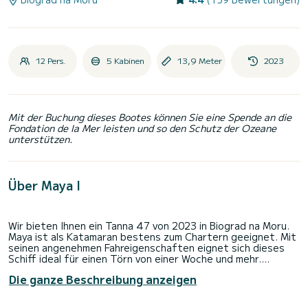
12 Pers.
5 Kabinen
13,9 Meter
2023
Mit der Buchung dieses Bootes können Sie eine Spende an die
Fondation de la Mer leisten und so den Schutz der Ozeane
unterstützen.
Über Maya I
Wir bieten Ihnen ein Tanna 47 von 2023 in Biograd na Moru.
Maya ist als Katamaran bestens zum Chartern geeignet. Mit
seinen angenehmen Fahreigenschaften eignet sich dieses
Schiff ideal für einen Törn von einer Woche und mehr.
Die ganze Beschreibung anzeigen
Das Katamaran ist 14 Meter lang und verfügt über 150 PS.
Mit seinen 5 Kabinen kann das Schiff bis zu 12 Personen für
einen Törn aufnehmen.