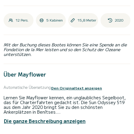
12 Pers.
5 Kabinen
15,8 Meter
2020
Mit der Buchung dieses Bootes können Sie eine Spende an die
Fondation de la Mer leisten und so den Schutz der Ozeane
unterstützen.
Über Mayflower
Automatische Übersetzung
Den Originaltext anzeigen
Lernen Sie Mayflower kennen, ein unglaubliches Segelboot,
das für Charterfahrten gedacht ist. Die Sun Odyssey 519
aus dem Jahr 2020 bringt Sie zu den schönsten
Ankerplätzen in Benítses.
Die ganze Beschreibung anzeigen
Das Segelboot ist 16 Meter lang und hat 80 PS. Die 5
Kabinen bieten während der Fahrt Platz für 12 Passagiere.