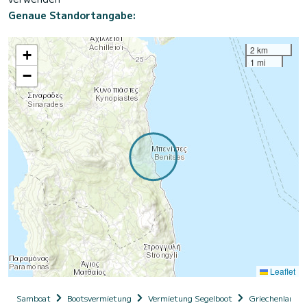
Genaue Standortangabe:
2 km
+
1 mi
−
Leaflet
Samboat
Bootsvermietung
Vermietung Segelboot
Griechenland