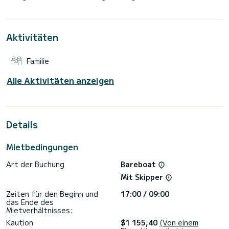
einen Törn aufnehmen.
Dieses Lagoon 46 verfügt über 4 Toiletten mit Dusche.
Aktivitäten
Es ist unter anderem mit folgender Ausrüstung
ausgestattet: Autopilot, Außenbordmotor,
Außenlautsprecher, USB-Steckdose, Deckdusche,
Familie
Entsalzungsanlage, Elektrowinch, Außenkühlschrank.
Haben Sie Fragen bezüglich des Bootes oder den
Alle Aktivitäten anzeigen
Charterbedingungen? Schicken Sie uns einfach eine
Nachricht auf SamBoat, unsere Mitarbeiter beantworten
Details
Mietbedingungen
Art der Buchung
Bareboat
Mit Skipper
Zeiten für den Beginn und
17:00 / 09:00
das Ende des
Mietverhältnisses:
Kaution
$1 155,40
(Von einem