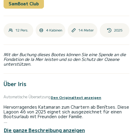
SamBoat Club
12 Pers.
4 Kabinen
14 Meter
2025
Mit der Buchung dieses Bootes können Sie eine Spende an die
Fondation de la Mer leisten und so den Schutz der Ozeane
unterstützen.
Über Iris
Automatische Übersetzung
Den Originaltext anzeigen
Hervorragendes Katamaran zum Chartern ab Benítses. Diese
Lagoon 46 von 2025 eignet sich ausgezeichnet für einen
Bootsurlaub mit Freunden oder Familie.
Das Katamaran ist 14 Meter lang und verfügt über 114 PS.
Die ganze Beschreibung anzeigen
Mit seinen 4 Kabinen kann das Schiff bis zu 12 Personen für