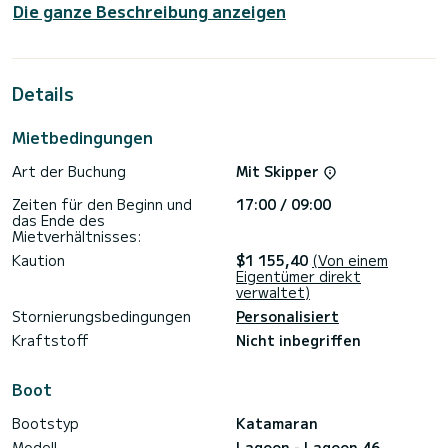
Die ganze Beschreibung anzeigen
Das Boot hat 6 Kabinen mit allem Komfort und eine
Kapazität von 12 Personen. Mit einer Gesamtlänge von 14
Metern wird es Ihr perfekter Begleiter sein, um einen
einzigartigen Urlaub auf dem Wasser in der Umgebung von
Benítses zu verbringen.
Details
Für Ihren Komfort verfügt Corfu über 5 Toiletten mit
Dusche
Mietbedingungen
Es ist unter anderem mit folgender Ausrüstung
Art der Buchung
Mit Skipper
ausgestattet: Autopilot, WLAN und Internet, Solar-Panel.
Zeiten für den Beginn und
17:00 / 09:00
Zögern Sie nicht, ein persönliches Angebot anzufordern.
das Ende des
Unser Team berät Sie gerne zu all Ihren Fragen rund um Ihren
Mietverhältnisses:
Kaution
$1 155,40
(Von einem
Eigentümer direkt
verwaltet)
Stornierungsbedingungen
Personalisiert
Kraftstoff
Nicht inbegriffen
Boot
Bootstyp
Katamaran
Modell
Lagoon - Lagoon 46