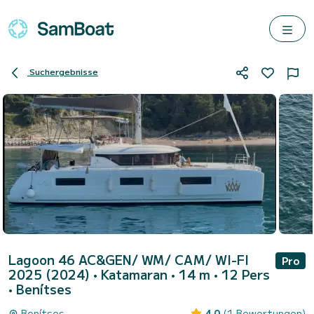
Suchergebnisse
Lagoon 46 AC&GEN/ WM/ CAM/ WI-FI
Pro
2025 (2024)
• Katamaran • 14 m • 12 Pers
•
Benítses
Benítses
4.0
(1 Bewertungen)