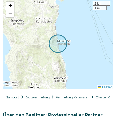
2 km
+
1 mi
−
Leaflet
Samboat
Bootsvermietung
Vermietung Katamaran
Charter Kata
Über den Besitzer: Professioneller Partner