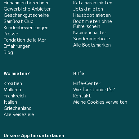
Einnahmen berechnen
Katamaran mieten
Gewerbliche Anbieter
Jetski mieten
Geschenkgutscheine
Hausboot mieten
SamBoat Club
Boot mieten ohne
Führerschein
Kundenbewertungen
Kabinencharter
Presse
Sonderangebote
Fondation de la Mer
Alle Bootsmarken
Erfahrungen
Blog
Wo mieten?
Hilfe
Kroatien
Hilfe-Center
Mallorca
Wie funktioniert's?
Frankreich
Kontakt
Italien
Meine Cookies verwalten
Griechenland
Alle Reiseziele
Unsere App herunterladen