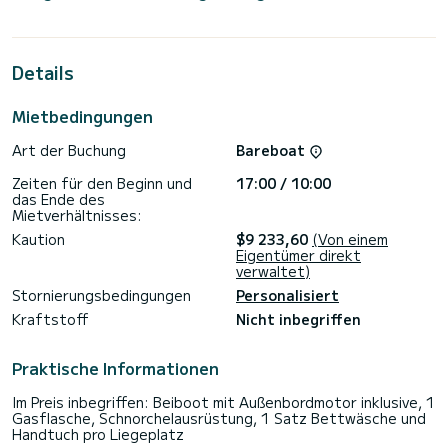
Sie werden eine außergewöhnliche Kreuzfahrt auf diesem 14
Meter langen Katamaran erleben. Sie können während der
Kreuzfahrt bis zu 12 Passagiere unterbringen und seine 4
Kabinen mit absolutem Komfort nutzen.
Details
Für Ihren Komfort verfügt MURRAYA über 4 Toiletten mit
Dusche
Mietbedingungen
Dieses Boot ist mit einem Großsegel mit durchgehender
Art der Buchung
Bareboat
Latte und einer Rollgenua ausgestattet. Es verfügt über
folgende Ausstattung: Autopilot, Deckdusche,
Zeiten für den Beginn und
17:00 / 10:00
Wassermacher, Elektrische Winde, Außenkühlschrank.
das Ende des
Mietverhältnisses:
Wir laden Sie ein, direkt über die Plattform ein Angebot
anzufordern. Wir werden uns mit unseren besten Angeboten
Kaution
$9 233,60
(Von einem
Eigentümer direkt
verwaltet)
Stornierungsbedingungen
Personalisiert
Kraftstoff
Nicht inbegriffen
Praktische Informationen
Im Preis inbegriffen: Beiboot mit Außenbordmotor inklusive, 1
Gasflasche, Schnorchelausrüstung, 1 Satz Bettwäsche und
Handtuch pro Liegeplatz