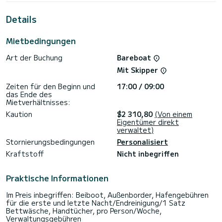
Für Ihren Komfort verfügt Dioni über 2 Toiletten mit Dusche
Details
Dieses Boot ist mit einem Rollgroßsegel und einem Rollgenua
ausgestattet. Es ist unter anderem mit folgender
Mietbedingungen
Ausrüstung ausgestattet: Autopilot, Außenbordmotor,
Bugstrahlruder, Außenlautsprecher, Deckdusche,
Art der Buchung
Bareboat
Badeplattform.
Mit Skipper
Bitte fordern Sie Ihr Angebot direkt über die Plattform an,
Zeiten für den Beginn und
17:00 / 09:00
das Ende des
Mietverhältnisses:
Kaution
$2 310,80
(Von einem
Eigentümer direkt
verwaltet)
Stornierungsbedingungen
Personalisiert
Kraftstoff
Nicht inbegriffen
Praktische Informationen
Im Preis inbegriffen: Beiboot, Außenborder, Hafengebühren
für die erste und letzte Nacht/Endreinigung/1 Satz
Bettwäsche, Handtücher, pro Person/Woche,
Verwaltungsgebühren