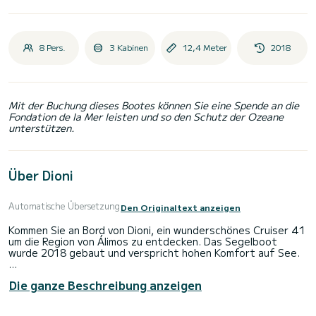
8 Pers.
3 Kabinen
12,4 Meter
2018
Mit der Buchung dieses Bootes können Sie eine Spende an die
Fondation de la Mer leisten und so den Schutz der Ozeane
unterstützen.
Über Dioni
Automatische Übersetzung
Den Originaltext anzeigen
Kommen Sie an Bord von Dioni, ein wunderschönes Cruiser 41
um die Region von Álimos zu entdecken. Das Segelboot
wurde 2018 gebaut und verspricht hohen Komfort auf See.
Sie möchten einen unvergesslichen Törn auf diesem
Die ganze Beschreibung anzeigen
Segelboot mit 12 Metern Länge verbringen? Sie können mit
bis zu 8 Personen an Bord kommen und die 3 komfortablen
Kabinen genießen.