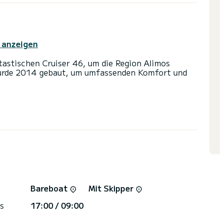
 anzeigen
tastischen Cruiser 46, um die Region Alimos
wurde 2014 gebaut, um umfassenden Komfort und
e Kabinen und bietet Platz für 8 Personen. Mit
Ihr bester Verbündeter sein, um einen
 in der Umgebung von Alimos Marina zu
 Toiletten mit Dusche.
nd einer Rollgenua ausgestattet. Es verfügt über
rdmotor, Bugstrahlruder, USB-Anschluss.
Bareboat
Mit Skipper
ngen klicken Sie auf die Schaltfläche „Angebot
s
17:00 / 09:00