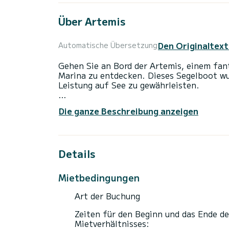
Über Artemis
Den Originaltext
Automatische Übersetzung
Gehen Sie an Bord der Artemis, einem fan
Marina zu entdecken. Dieses Segelboot 
Leistung auf See zu gewährleisten.
Das Boot verfügt über 4 voll ausgestattet
Die ganze Beschreibung anzeigen
einer Gesamtlänge von 14 Metern wird es 
außergewöhnlichen Urlaub auf dem Wasser
verbringen.
Details
Für Ihren Komfort verfügt Artemis über 3
Dieses Boot ist mit einem Rollgroßsegel u
Mietbedingungen
folgende Ausstattung: Autopilot, Außenbo
Art der Buchung
Für Informationsanfragen oder Reservieru
Zeiten für den Beginn und das Ende de
Mietverhältnisses: