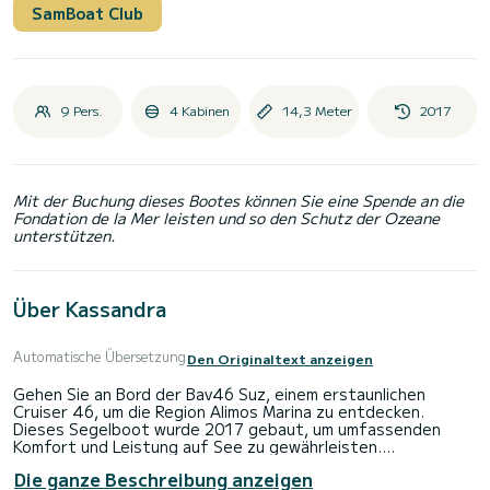
SamBoat Club
9 Pers.
4 Kabinen
14,3 Meter
2017
Mit der Buchung dieses Bootes können Sie eine Spende an die
Fondation de la Mer leisten und so den Schutz der Ozeane
unterstützen.
Über Kassandra
Automatische Übersetzung
Den Originaltext anzeigen
Gehen Sie an Bord der Bav46 Suz, einem erstaunlichen
Cruiser 46, um die Region Alimos Marina zu entdecken.
Dieses Segelboot wurde 2017 gebaut, um umfassenden
Komfort und Leistung auf See zu gewährleisten.
Die ganze Beschreibung anzeigen
Das Segelboot ist 14 Meter lang und hat 75 PS. Die 4