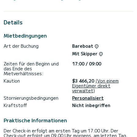
Kabinen bieten Platz für 9 Passagiere während der Fahrt.
Für Ihren Komfort verfügt die Bav46 Suz über 3 Toiletten
mit Dusche
Details
Dieses Boot ist mit einem Rollgroßsegel und einer Rollgenua
ausgestattet. Es verfügt über folgende Ausrüstung:
Mietbedingungen
Bugstrahlruder.
Art der Buchung
Bareboat
Wenn Sie Fragen zum Boot oder den Charterbedingungen
haben, können Sie eine Nachricht über die Samboat-
Mit Skipper
Plattform senden. Ein SamBoat-Berater beantwortet Ihre
Zeiten für den Beginn und
17:00 / 09:00
das Ende des
Mietverhältnisses:
Kaution
$3 466,20
(Von einem
Eigentümer direkt
verwaltet)
Stornierungsbedingungen
Personalisiert
Kraftstoff
Nicht inbegriffen
Praktische Informationen
Der Check-in erfolgt am ersten Tag um 17.00 Uhr. Der
Check-out erfolgt um 09.00 Uhr morgens, am letzten Tag.