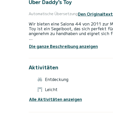
Über Daddy's Toy
Den Originaltext
Automatische Übersetzung
Wir bieten eine Salona 44 von 2011 zur M
Toy ist ein Segelboot, das sich perfekt fü
angenehm zu handhaben und eignet sich f
Sie werden eine außergewöhnliche Kreuzf
Die ganze Beschreibung anzeigen
erleben. Sie können während der Kreuzfahr
Kabinen mit vollem Komfort nutzen.
Diese Salona 44 ist mit 2 Toiletten mit 
Aktivitäten
Es verfügt über folgende Ausstattung: Au
Entdeckung
Wenn Sie Fragen zum Boot oder den Chart
über die Samboat-Plattform senden. Ein 
Leicht
Alle Aktivitäten anzeigen