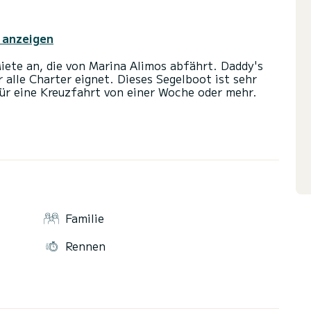
 anzeigen
iete an, die von Marina Alimos abfährt. Daddy's
r alle Charter eignet. Dieses Segelboot ist sehr
ür eine Kreuzfahrt von einer Woche oder mehr.
ahrt auf diesem 14 Meter langen Segelboot
t bis zu 8 Passagiere unterbringen und die 4
Dusche ausgestattet.
topilot, Außenbordmotor.
Familie
erbedingungen haben, können Sie eine Nachricht
SamBoat-Berater wird Ihre Fragen beantworten und
Rennen