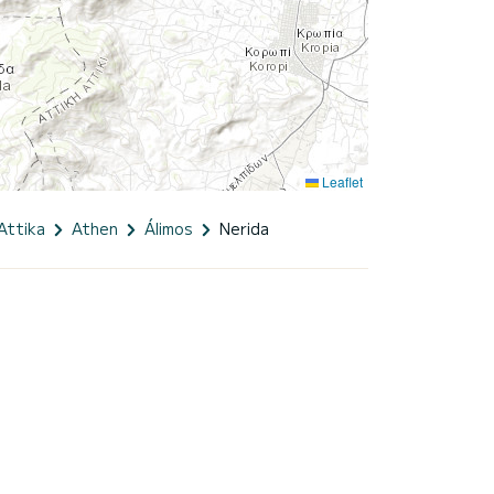
Leaflet
Attika
Athen
Álimos
Nerida