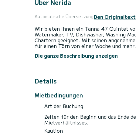
Über Nerida
Den Originaltext
Automatische Übersetzung
Wir bieten Ihnen ein Tanna 47 Quintet vo
Watermaker, TV, Dishwasher, Washing Mac
Chartern geeignet. Mit seinen angenehmen
für einen Törn von einer Woche und mehr.
Die ganze Beschreibung anzeigen
Das Boot hat 5 Kabinen mit allem Komfort
Gesamtlänge von 14 Metern wird es Ihr per
Urlaub auf dem Wasser in der Umgebung v
Details
Dieses Tanna 47 Quintet verfügt über 5 T
Dieses Boot ist mit einem Durchgelattete
Mietbedingungen
ist unter anderem mit folgender Ausrüstu
Deckdusche, Entsalzungsanlage, Klimaanl
Art der Buchung
Buchungsanfragen und unverbindliche Pre
Zeiten für den Beginn und das Ende de
Mietverhältnisses:
Kaution