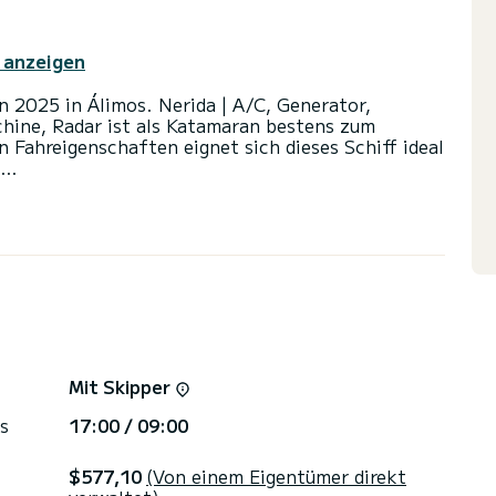
 anzeigen
n 2025 in Álimos. Nerida | A/C, Generator,
hine, Radar ist als Katamaran bestens zum
 Fahreigenschaften eignet sich dieses Schiff ideal
 und eine Kapazität von 12 Personen. Mit einer
fekter Begleiter sein, um einen einzigartigen
on Álimos zu verbringen.
oiletten mit Dusche.
s Großsegel und einem Rollgenua ausgestattet. Es
ng ausgestattet: Autopilot, Außenbordmotor, TV,
age, Badeplattform, Geschirrspülmaschine.
Mit Skipper
isanfragen werden direkt von SamBoat bearbeitet.
s
17:00 / 09:00
$577,10
(Von einem Eigentümer direkt