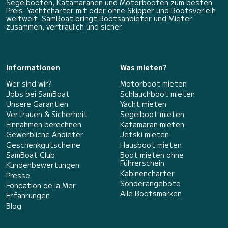
Segelbooten, Katamaranen und Motorbooten zum besten
Preis. Yachtcharter mit oder ohne Skipper und Bootsverleih
weltweit. SamBoat bringt Bootsanbieter und Mieter
zusammen, vertraulich und sicher.
Informationen
Was mieten?
Wer sind wir?
Motorboot mieten
Jobs bei SamBoat
Schlauchboot mieten
Unsere Garantien
Yacht mieten
Vertrauen & Sicherheit
Segelboot mieten
Einnahmen berechnen
Katamaran mieten
Gewerbliche Anbieter
Jetski mieten
Geschenkgutscheine
Hausboot mieten
SamBoat Club
Boot mieten ohne
Führerschein
Kundenbewertungen
Kabinencharter
Presse
Sonderangebote
Fondation de la Mer
Alle Bootsmarken
Erfahrungen
Blog