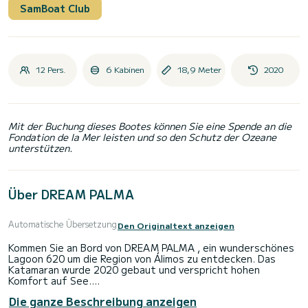
SamBoat Club
12 Pers.
6 Kabinen
18,9 Meter
2020
Mit der Buchung dieses Bootes können Sie eine Spende an die
Fondation de la Mer leisten und so den Schutz der Ozeane
unterstützen.
Über DREAM PALMA
Automatische Übersetzung
Den Originaltext anzeigen
Kommen Sie an Bord von DREAM PALMA , ein wunderschönes
Lagoon 620 um die Region von Álimos zu entdecken. Das
Katamaran wurde 2020 gebaut und verspricht hohen
Komfort auf See.
Die ganze Beschreibung anzeigen
Das Boot verfügt über 6 komfortable Kabinen für bis zu 14