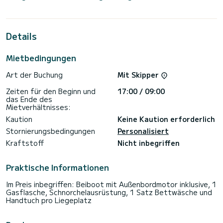
Personen. Mit seinen 19 Metern Länge und einer
Motorleistung von 220 PS bietet sich das Schiff als idealer
Begleiter für einen unvergesslichen Bootsurlaub in der
Umgebung von Álimos.
Details
Dieses Lagoon 620 verfügt über 6 Toiletten mit Dusche.
Mietbedingungen
Dieses Boot ist mit einem Durchgelattetes Großsegel und
einem Rollgenua ausgestattet. Es ist unter anderem mit
Art der Buchung
Mit Skipper
folgender Ausrüstung ausgestattet: Autopilot,
Außenbordmotor, Außenlautsprecher, Deckdusche,
Zeiten für den Beginn und
17:00 / 09:00
Entsalzungsanlage, Elektrowinch, Geschirrspülmaschine,
das Ende des
Außenkühlschrank.
Mietverhältnisses:
Zögern Sie nicht, ein persönliches Angebot anzufordern.
Kaution
Keine Kaution erforderlich
Unser Team berät Sie gerne zu all Ihren Fragen rund um Ihren
Stornierungsbedingungen
Personalisiert
Kraftstoff
Nicht inbegriffen
Praktische Informationen
Im Preis inbegriffen: Beiboot mit Außenbordmotor inklusive, 1
Gasflasche, Schnorchelausrüstung, 1 Satz Bettwäsche und
Handtuch pro Liegeplatz