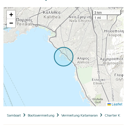
3 km
+
1 mi
−
Leaflet
Samboat
Bootsvermietung
Vermietung Katamaran
Charter Kata