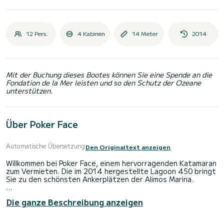
12 Pers.
4 Kabinen
14 Meter
2014
Mit der Buchung dieses Bootes können Sie eine Spende an die
Fondation de la Mer leisten und so den Schutz der Ozeane
unterstützen.
Über Poker Face
Automatische Übersetzung
Den Originaltext anzeigen
Willkommen bei Poker Face, einem hervorragenden Katamaran
zum Vermieten. Die im 2014 hergestellte Lagoon 450 bringt
Sie zu den schönsten Ankerplätzen der Alimos Marina.
Das Boot verfügt über 4 komfortable Kabinen und eine
Die ganze Beschreibung anzeigen
Bootskapazität für 12 Personen. Mit einer Gesamtlänge von
14 Metern und einer Leistung von 80 PS wird es Ihr bester
Verbündeter für einen außergewöhnlichen Urlaub auf dem