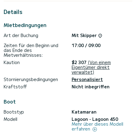
Wasser in der Umgebung von Alimos Marina
Details
Dieses Lagoon 450 ist mit 4 Toiletten mit Dusche
ausgestattet.
Mietbedingungen
Dieses Boot ist mit einem Lattengroßsegel und einer Genua
ausgestattet Wickler. Es verfügt insbesondere über
Art der Buchung
Mit Skipper
folgende Ausstattung: Autopilot, Tenderlok, TV,
Außenlautsprecher, USB-Anschluss , Deckdusche, Elektrische
Zeiten für den Beginn und
17:00 / 09:00
Winde.
das Ende des
Mietverhältnisses:
Für jede Informations- oder Reservierungsanfrage klicken
Sie auf die Schaltfläche „Angebot anfordern“, a Der
Kaution
$2 307
(Von einem
Eigentümer direkt
verwaltet)
Stornierungsbedingungen
Personalisiert
Kraftstoff
Nicht inbegriffen
Boot
Bootstyp
Katamaran
Modell
Lagoon - Lagoon 450
Mehr über dieses Modell
erfahren